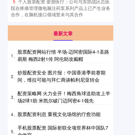
​个人股票配资 爱朋医疗：公司与东部战区总医
5
院在疼痛管理微电脑注药泵系列产品上已产生业务
合作，在脑机接口领域暂未与其合作
最新文章
股票配资网站行情 半场-迈阿密国际4-1圣路
1、
易斯 梅西2射1传 阿伦助攻戴帽
炒股配资安全 图片报：中国香港季前赛期
2、
间，维拉可能与拜仁商谈帕利尼亚转会
配资策略网 火力全开！梅西角球送助攻上半
3、
场2球1助 米凯尔破门迈阿密4-1领先
股票配资利息 重视文化场馆的疗愈功能
4、
手机股票配资 国际射联全项世界杯中国队7
5、
金收官