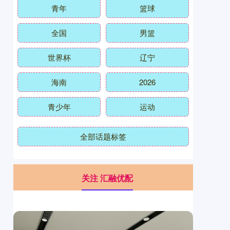
青年
篮球
全国
男篮
世界杯
辽宁
海南
2026
青少年
运动
全部话题标签
关注 汇融优配