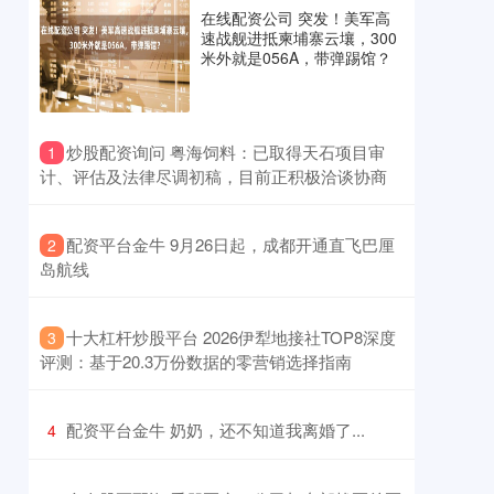
在线配资公司 突发！美军高
速战舰进抵柬埔寨云壤，300
米外就是056A，带弹踢馆？
​炒股配资询问 粤海饲料：已取得天石项目审
1
计、评估及法律尽调初稿，目前正积极洽谈协商
​配资平台金牛 9月26日起，成都开通直飞巴厘
2
岛航线
​十大杠杆炒股平台 2026伊犁地接社TOP8深度
3
评测：基于20.3万份数据的零营销选择指南
​配资平台金牛 奶奶，还不知道我离婚了...
4