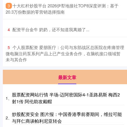
​十大杠杆炒股平台 2026伊犁地接社TOP8深度评测：基于
3
20.3万份数据的零营销选择指南
​配资平台金牛 奶奶，还不知道我离婚了...
4
​个人股票配资 爱朋医疗：公司与东部战区总医院在疼痛管理
5
微电脑注药泵系列产品上已产生业务合作，在脑机接口领域暂
未与其合作
最新文章
股票配资网站行情 半场-迈阿密国际4-1圣路易斯 梅西2
1、
射1传 阿伦助攻戴帽
炒股配资安全 图片报：中国香港季前赛期间，维拉可能
2、
与拜仁商谈帕利尼亚转会